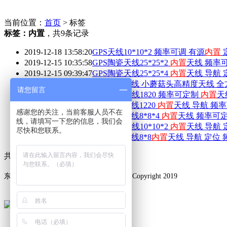
当前位置：
首页
> 标签
标签：
内置
，
共9条记录
2019-12-18 13:58:20
GPS天线10*10*2 频率可调 有源
内置
2019-12-15 10:35:58
GPS陶瓷天线25*25*2
内置
天线 频率可
2019-12-15 09:39:47
GPS陶瓷天线25*25*4
内置
天线 导航 
2019-11-09 09:18:41
GPS授时天线 小蘑菇头高精度天线 
请您留言
2019-05-29 17:12:15
GPS陶瓷天线1820 频率可定制
内置
天
2019-05-29 17:11:04
GPS陶瓷天线1220
内置
天线 导航 频
感谢您的关注，当前客服人员不在
2019-09-23 11:23:52
GPS陶瓷天线8*8*4
内置
天线 频率可
线，请填写一下您的信息，我们会
2019-09-23 09:32:16
GPS陶瓷天线10*10*2
内置
天线 导航 
尽快和您联系。
2019-09-21 09:11:53
GPS陶瓷天线8*8
内置
天线 导航 定位
共
1
页
9
条记录
东莞市天发通讯科技有限公司 版权所有©Copyright 2019
粤
备
号
技术支持：
东莞网站建设
ICP
19067937